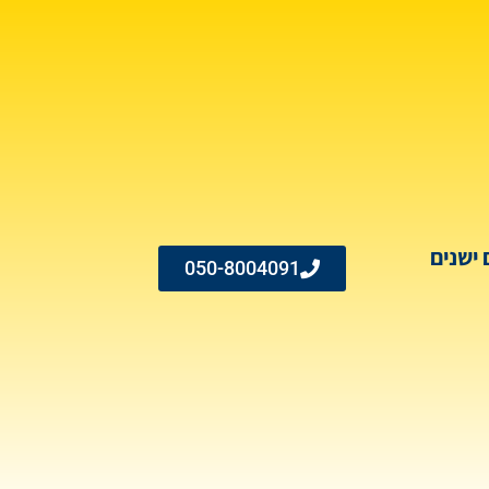
 ישנים
050-8004091